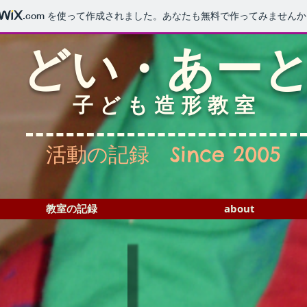
.com
を使って作成されました。あなたも無料で作ってみませんか
どい・あー
子ども造形教室
Since 2005
活動の記録
教室の記録
about